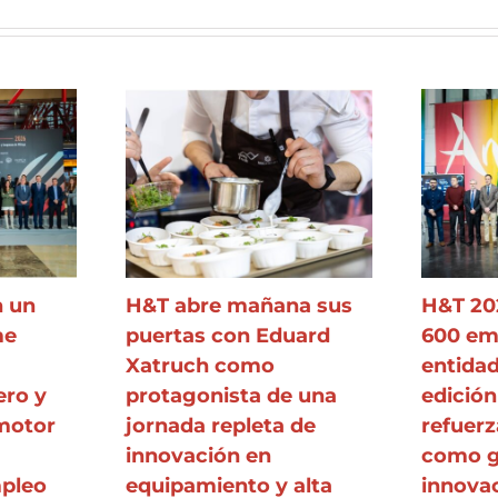
n un
H&T abre mañana sus
H&T 20
me
puertas con Eduard
600 em
Xatruch como
entida
ero y
protagonista de una
edición
motor
jornada repleta de
refuerz
innovación en
como g
mpleo
equipamiento y alta
innova