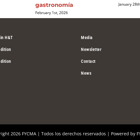
gastronomía
January 28t
February 1st, 2026
 in H&T
Media
dition
Newsletter
dition
Contact
News
right
2026 FYCMA | Todos los derechos reservados | Powered by
F