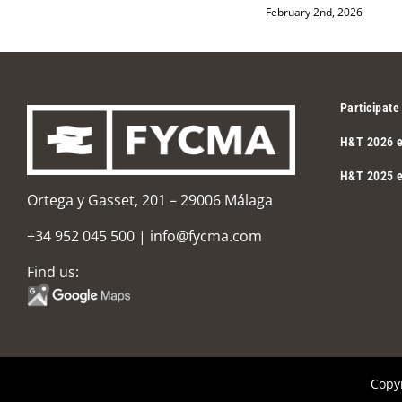
February 2nd, 2026
Participate
H&T 2026 e
H&T 2025 e
Ortega y Gasset, 201 – 29006 Málaga
+34 952 045 500
|
info@fycma.com
Find us:
Copy