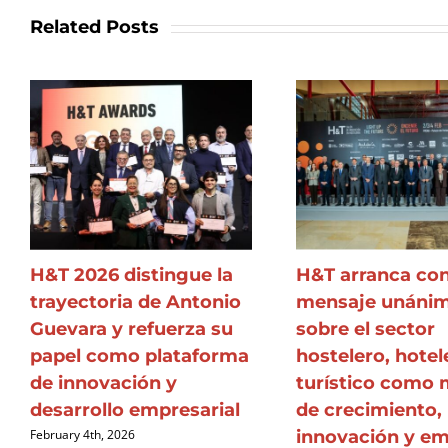
Related Posts
H&T 2026 distingue la
H&T arranca co
trayectoria de Antonio
mensaje unáni
Guevara y refuerza su
sobre el sector
papel como plataforma
hostelero, hotel
de innovación y
turístico como 
desarrollo empresarial
de crecimiento,
innovación y e
February 4th, 2026