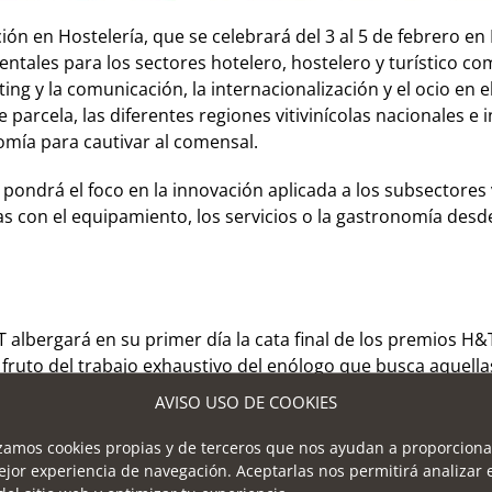
ión en Hostelería, que se celebrará del 3 al 5 de febrero e
ales para los sectores hotelero, hostelero y turístico como la
ing y la comunicación, la internacionalización y el ocio en el
e parcela, las diferentes regiones vitivinícolas nacionales 
omía para cautivar al comensal.
pondrá el foco en la innovación aplicada a los subsectores v
s con el equipamiento, los servicios o la gastronomía desde 
H&T albergará en su primer día la cata final de los premios
s, fruto del trabajo exhaustivo del enólogo que busca aquell
e la mano de Eduardo Ferrín y Antonio Moral. Conocer los vi
AVISO USO DE COOKIES
izamos cookies propias y de terceros que nos ayudan a proporciona
 mejores
wine-makers
del planeta, hablará sobre la importanc
ejor experiencia de navegación. Aceptarlas nos permitirá analizar 