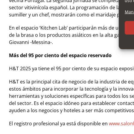
vecina Portugal. La segunda jornada se completará con 
uso 
sector vitivinícola español. La programación de la ‘Sala
Mana
sumiller y un chef, mostrarán como el maridaje puede ve
En el espacio ‘Kitchen Lab’ participarán más de una dec
de la brasa o los productos asiáticos en la alta gastron
Giovanni -Messina-.
Más del 95 por ciento del espacio reservado
H&T 2025 ya tiene el 95 por ciento de su espacio exposi
H&T es la principal cita de negocio de la industria de 
estos ámbitos para incorporar la tecnología y la innova
herramientas y soluciones específicas para todos los se
del sector. Es el espacio idóneo para establecer contac
ayuden a los negocios y hoteles a ser más competitivos, 
El registro profesional ya está disponible en
www.salon