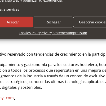
una cata para conocer la calidad de los vinos de la bodega
del sitio web y optimizar tu experiencia.
 de Catas’ cerrará con el maridaje molecular, actividad en l
ge services
rse desde el punto de vista de la ciencia y el sabor creand
ena de reconocidos chefs que suman hasta 11 estrellas Miche
Aceptar
Rechazar
Gestionar cookie
omía. Entre ellos, cabe mencionar a Diego Gallegos -del resta
Cookies Policy
Privacy Statement
Impressum
tivo reservado con tendencias de crecimiento en la particip
equipamiento y gastronomía para los sectores hostelero, hotel
ción a todos los procesos que repercutan en una mejora de l
gmentos de la industria a través de un contenido exclusivo 
tos estratégicos, conocer las últimas tecnologías aplicable
digitales y sostenibles.
hyt.com
.