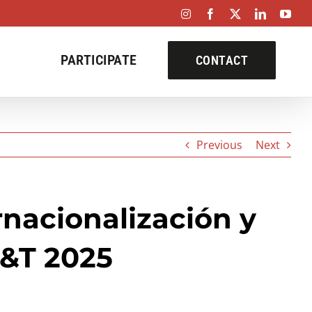
Instagram
Facebook
X
LinkedIn
You
PARTICIPATE
CONTACT
Previous
Next
ernacionalización y
H&T 2025