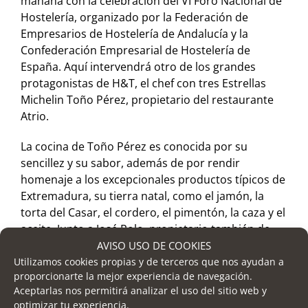
mañana con la celebración del VI Foro Nacional de
Hostelería, organizado por la Federación de
Empresarios de Hostelería de Andalucía y la
Confederación Empresarial de Hostelería de
España. Aquí intervendrá otro de los grandes
protagonistas de H&T, el chef con tres Estrellas
Michelin Toño Pérez, propietario del restaurante
Atrio.
La cocina de Toño Pérez es conocida por su
sencillez y su sabor, además de por rendir
homenaje a los excepcionales productos típicos de
Extremadura, su tierra natal, como el jamón, la
torta del Casar, el cordero, el pimentón, la caza y el
aceite. Junto a José Polo, propietario también de
Atrio y responsable de su bodega -una de las
AVISO USO DE COOKIES
mejores del mundo-, abrió dicho restaurante en
Utilizamos cookies propias y de terceros que nos ayudan a
proporcionarte la mejor experiencia de navegación.
1986, un ilusionante proyecto plenamente
Aceptarlas nos permitirá analizar el uso del sitio web y
consolidado como un auténtico emblema de la
optimizar tu experiencia.