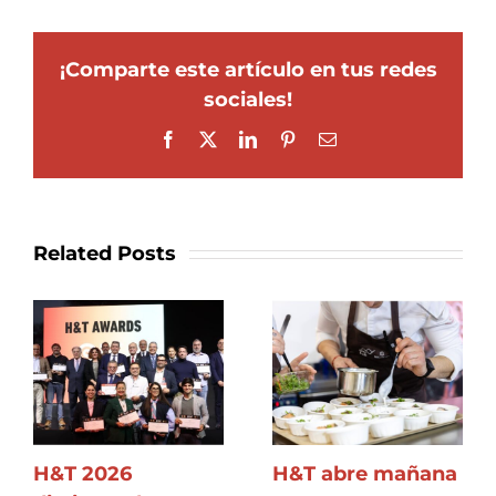
¡Comparte este artículo en tus redes
sociales!
Facebook
X
LinkedIn
Pinterest
Email
Related Posts
H&T 2026
H&T abre mañana