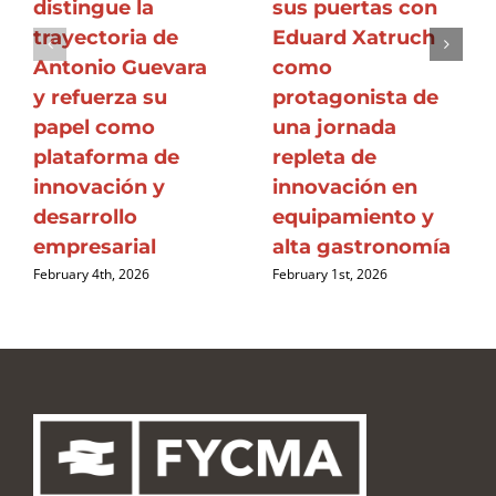
distingue la
sus puertas con
trayectoria de
Eduard Xatruch
Antonio Guevara
como
y refuerza su
protagonista de
papel como
una jornada
plataforma de
repleta de
innovación y
innovación en
desarrollo
equipamiento y
empresarial
alta gastronomía
February 4th, 2026
February 1st, 2026