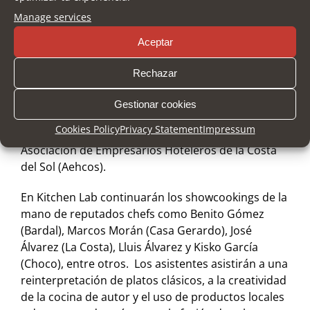
gastronomía extremeña y española. Después de su
Manage services
ponencia continuarán dos bloques temáticos de
contenido sobre recursos humanos, talento y
Aceptar
experiencia de cliente.
Rechazar
Además del Foro Nacional de Hostelería, se
celebrarán otros encuentros sectoriales, como el
Gestionar cookies
de la Asociación de Empresarios de Playa de la
Cookies Policy
Privacy Statement
Impressum
Costa del Sol (Aeplayas) y ya el miércoles 4 el de la
Asociación de Empresarios Hoteleros de la Costa
del Sol (Aehcos).
En Kitchen Lab continuarán los showcookings de la
mano de reputados chefs como Benito Gómez
(Bardal), Marcos Morán (Casa Gerardo), José
Álvarez (La Costa), Lluis Álvarez y Kisko García
(Choco), entre otros. Los asistentes asistirán a una
reinterpretación de platos clásicos, a la creatividad
de la cocina de autor y el uso de productos locales