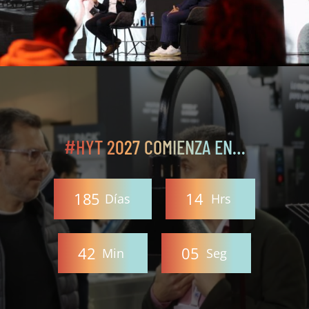
#HYT 2027 COMIENZA EN…
1
8
5
1
4
Días
Hrs
4
2
0
3
Min
Seg