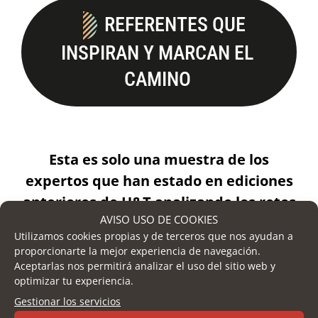
REFERENTES QUE
INSPIRAN Y MARCAN EL
CAMINO
Esta es solo una muestra de los
expertos que han estado en ediciones
anteriores de H&T analizando los retos
AVISO USO DE COOKIES
reales del sector hotelero y aportando
Utilizamos cookies propias y de terceros que nos ayudan a
claves para seguir creciendo.
proporcionarte la mejor experiencia de navegación.
¡Próximamente revelaremos quiénes
Aceptarlas nos permitirá analizar el uso del sitio web y
optimizar tu experiencia.
nos acompañarán en la próxima
Gestionar los servicios
edición!