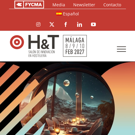
Saltar
Media
Newsletter
Contacto
al
Español
contenido
Instagram
X
Facebook
LinkedIn
YouTube