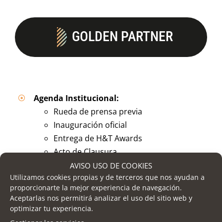
GOLDEN PARTNER
Agenda Institucional:
Rueda de prensa previa
Inauguración oficial
Entrega de H&T Awards
Acto de Clausura
Cena de Networking
AVISO USO DE COOKIES
Utilizamos cookies propias y de terceros que nos ayudan a
Acceso Herramienta Networking
proporcionarte la mejor experiencia de navegación.
1 Sala – Actividad paralela (servicios
Aceptarlas nos permitirá analizar el uso del sitio web y
optimizar tu experiencia.
específicos excluidos)