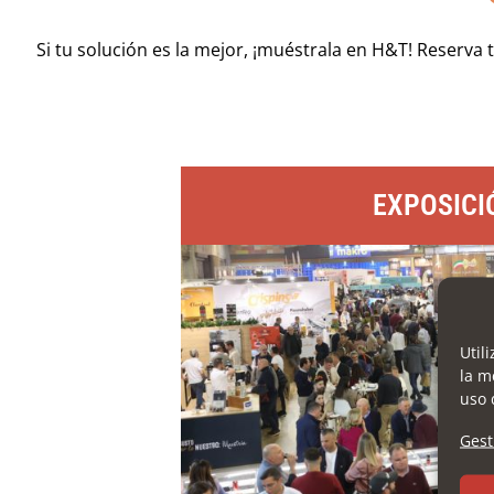
Si tu solución es la mejor, ¡muéstrala en H&T! Reserva 
EXPOSICI
Util
la m
uso 
Gest