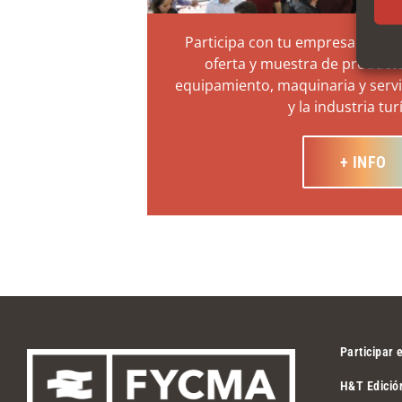
Participa con tu empresa en la m
oferta y muestra de product
equipamiento, maquinaria y servic
y la industria tur
+ INFO
Participar
H&T Edició