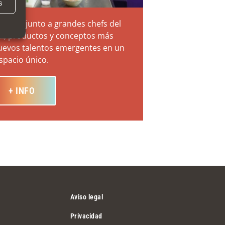
s
marca junto a grandes chefs del
l, productos y conceptos más
uevos talentos emergentes en un
spacio único.
+ INFO
Aviso legal
Privacidad