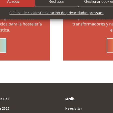
Aceptar
Rechazar
Gestionar cookie
ás versátil y variada
Posicionamiento de 
Política de cookies
Declaración de privacidad
Impressum
os gastronómicos,
panorama naciona
ios para la hostelería
transformadores y n
ística.
e
 en H&T
Media
n 2026
Newsletter