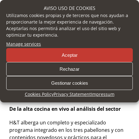
del destino Málaga. Cabe destacar también que a
AVISO USO DE COOKIES
través de la Cámara y HUB Málaga Export las
Utilizamos cookies propias y de terceros que nos ayudan a
empresas participantes en H&T podrán acceder a
proporcionarte la mejor experiencia de navegación.
Aceptarlas nos permitirá analizar el uso del sitio web y
un servicio exclusivo de asesoramiento
optimizar tu experiencia.
personalizado para impulsar su
Manage services
internacionalización.
Aceptar
Esta orientación internacional ofrece a los
participantes diversas oportunidades de
Rechazar
expansión, contacto directo con compradores y
mercados con gran potencial, o consolidar su
Gestionar cookies
presencia en ellos a través de sus agentes
Cookies Policy
Privacy Statement
Impressum
importadores.
De la alta cocina en vivo al análisis del sector
H&T alberga un completo y especializado
programa integrado en los tres pabellones y con
contenidos novedosos y prácticos para el