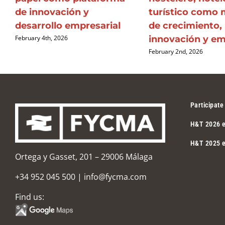
de innovación y
turístico como 
desarrollo empresarial
de crecimiento,
innovación y e
February 4th, 2026
February 2nd, 2026
Participate
H&T 2026 e
H&T 2025 e
Ortega y Gasset, 201 – 29006 Málaga
+34 952 045 500
|
info@fycma.com
Find us: