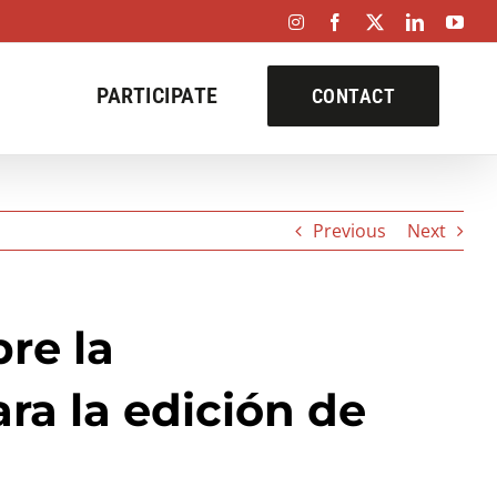
Instagram
Facebook
X
LinkedIn
You
PARTICIPATE
CONTACT
Previous
Next
bre la
ra la edición de