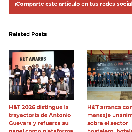
¡Comparte este artículo en tus redes socia
Related Posts
H&T 2026 distingue la
H&T arranca co
trayectoria de Antonio
mensaje unáni
Guevara y refuerza su
sobre el sector
papel como plataforma
hostelero, hotel