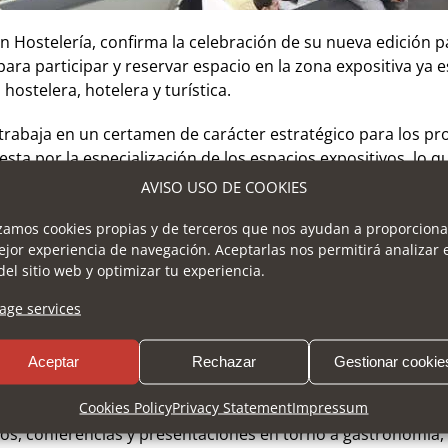
 Hostelería, confirma la celebración de su nueva edición pa
o para participar y reservar espacio en la zona expositiva y
hostelera, hotelera y turística.
 trabaja en un certamen de carácter estratégico para los pro
sta por la especialización de los espacios expositivos, lo q
arán presencia las entidades especializadas en la provisión
AVISO USO DE COOKIES
ico para potenciar el negocio y las sinergias.
izamos cookies propias y de terceros que nos ayudan a proporciona
 participar en H&T, una de las convocatorias sectoriales má
ejor experiencia de navegación. Aceptarlas nos permitirá analizar 
del sitio web y optimizar tu experiencia.
do que el evento convoca anualmente a los profesionales que
res de ámbito nacional, y también con mercados internacion
ge services
Aceptar
Rechazar
Gestionar cookie
Cookies Policy
Privacy Statement
Impressum
donde la innovación, la tecnología y la sostenibilidad serán
cos, conferencias y presentaciones en torno a gastronomía