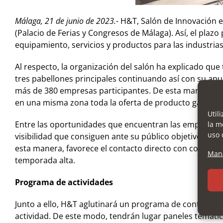
Málaga, 21 de junio de 2023.-
H&T, Salón de Innovación en
(Palacio de Ferias y Congresos de Málaga). Así, el plaz
equipamiento, servicios y productos para las industrias 
Al respecto, la organización del salón ha explicado que
tres pabellones principales continuando así con su apue
más de 380 empresas participantes. De esta manera, gan
en una misma zona toda la oferta de producto gastronóm
Util
Entre las oportunidades que encuentran las empresas al
la m
uso 
visibilidad que consiguen ante su público objetivo, da
esta manera, favorece el contacto directo con comprado
Mana
temporada alta.
Programa de actividades
Junto a ello, H&T aglutinará un programa de contenidos 
actividad. De este modo, tendrán lugar paneles temáti