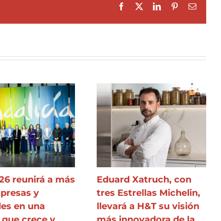
Facebook
X
LinkedIn
Pinterest
Email
26 reunirá a más
Eduard Xatruch, con
presas y
tres Estrellas Michelin,
des en una
llevará a H&T su visión
 que crece y
más innovadora de la