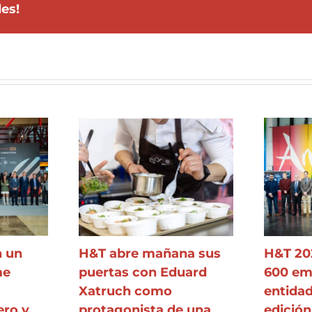
les!
n un
H&T abre mañana sus
H&T 20
me
puertas con Eduard
600 em
Xatruch como
entida
ero y
protagonista de una
edición