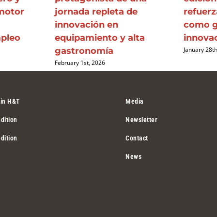
motor
jornada repleta de
refuerz
innovación en
como g
mpleo
equipamiento y alta
innova
gastronomía
January 28t
February 1st, 2026
 in H&T
Media
dition
Newsletter
dition
Contact
News