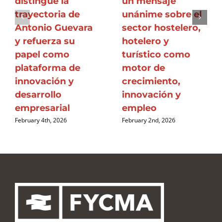
distingue la
un mensaje
trayectoria de
unánime sobre el
Antonio Guevara
sector hostelero,
y refuerza su
hotelero y
papel como
turístico como
plataforma de
motor de
innovación y
crecimiento,
desarrollo
innovación y
empresarial
empleo
February 4th, 2026
February 2nd, 2026