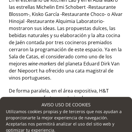
En el escenario de Kitchen Lab y en el Aula Makro
las estrellas Michelin Emi Schobert -Restaurante
Blossom-, Kisko García -Restaurante Choco- o Alvar
Hinojal -Restaurante Alquimia Laboratorio-
mostraron sus ideas. Las propuestas dulces, las
bebidas naturales y su elaboración y la alta cocina
de Jaén contada por tres cocineros premiados
cerraron la programación de este espacio. Ya en la
Sala de Catas, el considerado como uno de los
mejores
wine-markers
del planeta Eduard Dirk Van
der Niepoort ha ofrecido una cata magistral de
vinos portugueses.
De forma paralela, en el área expositiva, H&T
congrega una oferta caracterizada por su
AVISO USO DE COOKIES
heterogeneidad y amplitud, contando desde
Utilizamos cookies propias y de terceros que nos ayudan a
empresas fabricantes hasta distribuidoras
proporcionarte la mejor experiencia de navegación.
procedentes de toda España y de otros países
Aceptarlas nos permitirá analizar el uso del sitio web y
como Italia, Portugal, Reino Unido, Holanda o
optimizar tu experiencia.