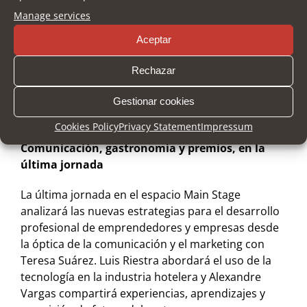
Francia. El catálogo de servicios especializados va
Manage services
desde soluciones para el ahorro y la eficiencia
energética, hasta herramientas para mejorar la
Aceptar
experiencia de usuarios en hoteles y restaurantes.
Las empresas están realizando demostraciones y
Rechazar
presentando accesorios de cocina sostenible,
mobiliario, menaje, maquinaria y tecnología para la
Gestionar cookies
actualización de los establecimientos.
Cookies Policy
Privacy Statement
Impressum
Comunicación, gastronomía y premios, en la
última jornada
La última jornada en el espacio Main Stage
analizará las nuevas estrategias para el desarrollo
profesional de emprendedores y empresas desde
la óptica de la comunicación y el marketing con
Teresa Suárez. Luis Riestra abordará el uso de la
tecnología en la industria hotelera y Alexandre
Vargas compartirá experiencias, aprendizajes y