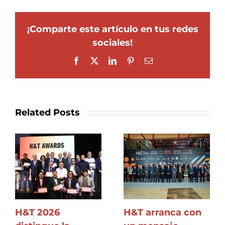
¡Comparte este artículo en tus redes
sociales!
Facebook
X
LinkedIn
Pinterest
Email
Related Posts
H&T 2026
H&T arranca con