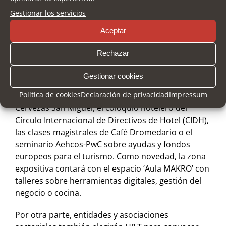
Otras actividades y encuentros sectoriales
Gestionar los servicios
Aceptar
Asimismo, el salón cuenta con un amplio y variado
programa de
actividades paralelas
entre las que se
Rechazar
encuentran, además del I Foro Nacional de
Hostelería que tiene lugar mañana, la jornada
Gestionar cookies
organizada por Tourism Data Driven Solutions
Política de cookies
Declaración de privacidad
Impressum
(TDDS), los talleres-cata de Gastrocampus y
Cervezas San Miguel, el coloquio hotelero del
Círculo Internacional de Directivos de Hotel (CIDH),
las clases magistrales de Café Dromedario o el
seminario Aehcos-PwC sobre ayudas y fondos
europeos para el turismo. Como novedad, la zona
expositiva contará con el espacio ‘Aula MAKRO’ con
talleres sobre herramientas digitales, gestión del
negocio o cocina.
Por otra parte, entidades y asociaciones