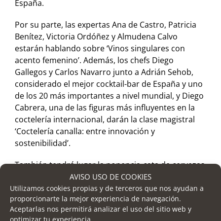
España.
Por su parte, las expertas Ana de Castro, Patricia
Benítez, Victoria Ordóñez y Almudena Calvo
estarán hablando sobre ‘Vinos singulares con
acento femenino’. Además, los chefs Diego
Gallegos y Carlos Navarro junto a Adrián Sehob,
considerado el mejor cocktail-bar de España y uno
de los 20 más importantes a nivel mundial, y Diego
Cabrera, una de las figuras más influyentes en la
coctelería internacional, darán la clase magistral
‘Coctelería canalla: entre innovación y
sostenibilidad’.
También tendrá lugar la ponencia-cata de cervezas
organizada en colaboración con Cervezas San
AVISO USO DE COOKIES
Miguel ‘Recorrido sensorial por el mundo
Utilizamos cookies propias y de terceros que nos ayudan a
proporcionarte la mejor experiencia de navegación.
gastronómico a través de la cerveza’ con Juan
Aceptarlas nos permitirá analizar el uso del sitio web y
Miguel López-Gil, beer sommelier.
optimizar tu experiencia.