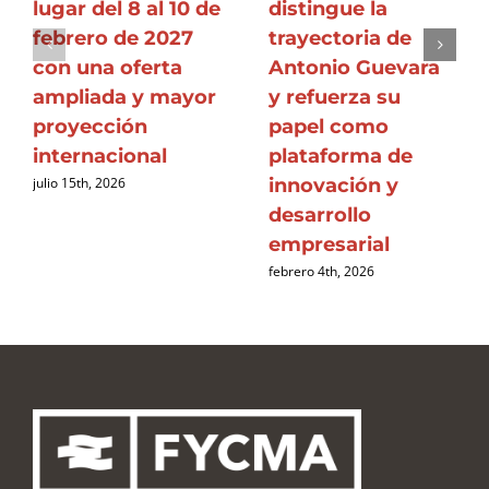
lugar del 8 al 10 de
distingue la
febrero de 2027
trayectoria de
con una oferta
Antonio Guevara
ampliada y mayor
y refuerza su
proyección
papel como
internacional
plataforma de
innovación y
julio 15th, 2026
desarrollo
empresarial
febrero 4th, 2026