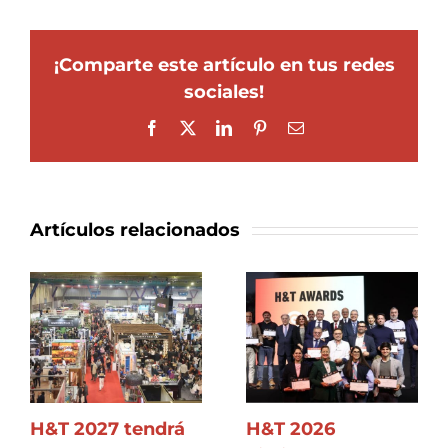
¡Comparte este artículo en tus redes
sociales!
Facebook
X
LinkedIn
Pinterest
Correo
electrónico
Artículos relacionados
H&T 2027 tendrá
H&T 2026