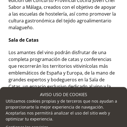
edición del Concurso Provincial Cocina Joven Chef
Sabor a Málaga, creados con el objetivo de apoyar
a las escuelas de hostelería, así como promover la
cultura gastronómica del tejido agroalimentario
malagueño.
Sala de Catas
Los amantes del vino podrán disfrutar de una
completa programación de catas y conferencias
que recorrerán los territorios vitivinícolas más
emblemáticos de España y Europa, de la mano de
grandes expertos y bodegueros en la Sala de
Catas, un espacio exclusivo dedicado al vino y la
enología. Estas jornadas ofrecen a profesionales y
AVISO USO DE COOKIES
aficionados una oportunidad única de acercarse a
Utilizamos cookies propias y de terceros que nos ayudan a
la riqueza y diversidad del mundo del vino y la
proporcionarte la mejor experiencia de navegación.
Aceptarlas nos permitirá analizar el uso del sitio web y
cerveza, explorando regiones emblemáticas y
optimizar tu experiencia.
aprendiendo de la mano de expertos que