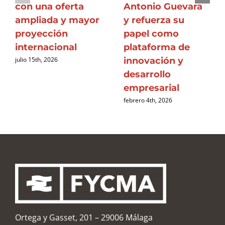
con una oferta
Antonio Guevara
ampliada y mayor
y refuerza su
proyección
papel como
internacional
plataforma de
innovación y
julio 15th, 2026
desarrollo
empresarial
febrero 4th, 2026
Ortega y Gasset, 201 – 29006 Málaga