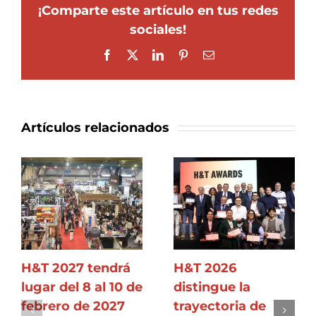
¡Comparte este artículo en tus redes
sociales!
Facebook
X
LinkedIn
Pinterest
Correo
electrónico
Artículos relacionados
H&T 2027 tendrá
H&T 2026
lugar del 8 al 10 de
distingue la
febrero de 2027
trayectoria de