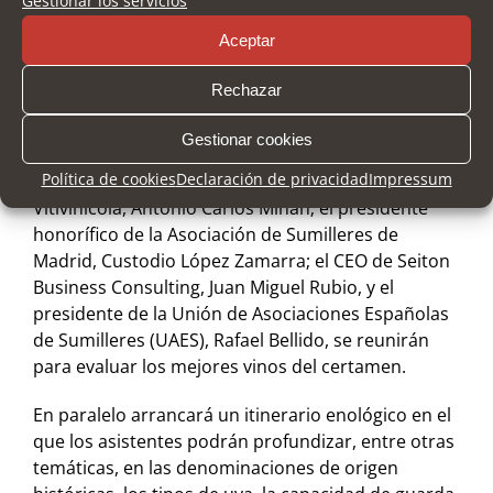
compartirán sus conocimientos, experiencias y
Gestionar los servicios
secretos de cada producto.
Aceptar
La programación abrirá con la Cata Final de los
Rechazar
Premios H&T 2026, una actividad a puerta cerrada
en la que el restaurant manager y head sommelier
Gestionar cookies
del Restaurante Esperis Roca, Carles Aymerich; el
Política de cookies
Declaración de privacidad
Impressum
brand ambassador de Aguirrebeña Compañía
Vitivinícola, Antonio Carlos Miñán; el presidente
honorífico de la Asociación de Sumilleres de
Madrid, Custodio López Zamarra; el CEO de Seiton
Business Consulting, Juan Miguel Rubio, y el
presidente de la Unión de Asociaciones Españolas
de Sumilleres (UAES), Rafael Bellido, se reunirán
para evaluar los mejores vinos del certamen.
En paralelo arrancará un itinerario enológico en el
que los asistentes podrán profundizar, entre otras
temáticas, en las denominaciones de origen