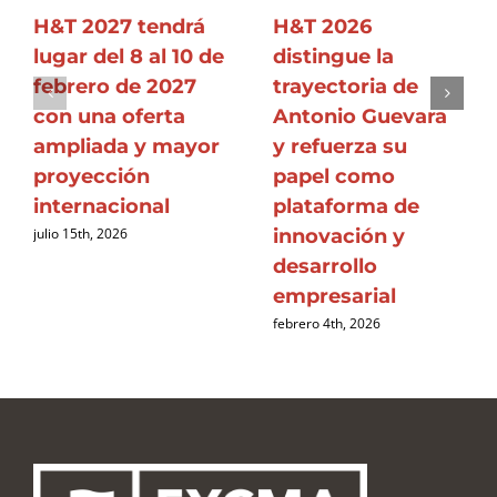
H&T 2027 tendrá
H&T 2026
lugar del 8 al 10 de
distingue la
febrero de 2027
trayectoria de
con una oferta
Antonio Guevara
ampliada y mayor
y refuerza su
proyección
papel como
internacional
plataforma de
innovación y
julio 15th, 2026
desarrollo
empresarial
febrero 4th, 2026