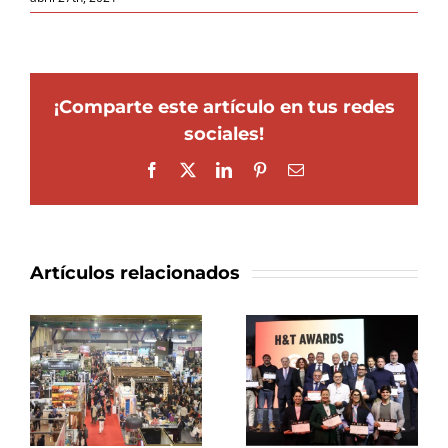
¡Comparte este artículo en tus redes
sociales!
Facebook
X
LinkedIn
Pinterest
Correo
electrónico
Artículos relacionados