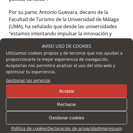
Por su parte, Antonio Guevara, decano de la
Facultad de Turismo de la Universidad de Málaga
(UMA), ha señalado que desde las universidades
“estamos intentando impulsar la innovación y
sobre todo en el ámbito del turismo, creando en
AVISO USO DE COOKIES
nuestros ámbitos de competencias redes de
Utilizamos cookies propias y de terceros que nos ayudan a
posgrado y de investigación y también a través de
proporcionarte la mejor experiencia de navegación.
institutos de innovación”. En este sentido, Guevara
Aceptarlas nos permitirá analizar el uso del sitio web y
ha manifestado que “hay que poner en valor los
optimizar tu experiencia.
datos en turismo y lo que representa para el
Gestionar los servicios
conjunto de nuestra economía” y por ello, “una de
las cosas que más hemos trabajado el sistema de
Aceptar
información turística”. Junto a ello, Guevara ha
explicado que en la universidad “tienen que
Rechazar
preparar a profesionales para trabajar en el sector,
Gestionar cookies
pero también a personas que sepan pensar para
incorporarse al mundo de la ciencia y la
Política de cookies
Declaración de privacidad
Impressum