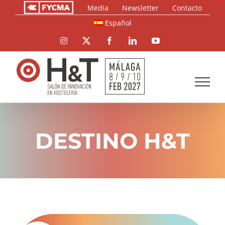
Saltar
Media
Newsletter
Contacto
al
Español
contenido
Instagram
X
Facebook
LinkedIn
YouTube
DESTINO H&T