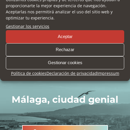
Si necesitas ayuda a la hora de organizar tu viaje a
proporcionarte la mejor experiencia de navegación.
Málaga, puedes contactar con nuestra agencia de
Aceptarlas nos permitirá analizar el uso del sitio web y
viajes colaboradora.
optimizar tu experiencia.
Gestionar los servicios
Nautalia Viajes:
951 778 112
Aceptar
btcmalaga@nautaliaempresas.es
Rechazar
Gestionar cookies
Política de cookies
Declaración de privacidad
Impressum
Málaga, ciudad genial