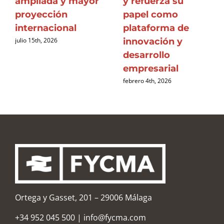
ampliada y mayor
y refuerza su
proyección
papel como
internacional
plataforma de
innovación y
julio 15th, 2026
desarrollo
empresarial
febrero 4th, 2026
Ortega y Gasset, 201 – 29006 Málaga
+34 952 045 500
|
info@fycma.com