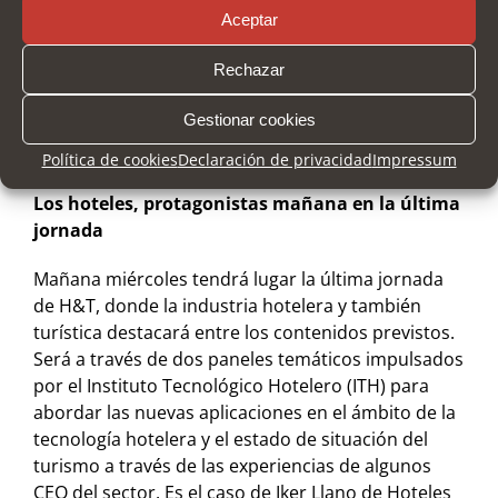
profesora asociada de la Universidad Politécnica
Aceptar
de Cataluña y directora ejecutiva de la Fundación
Rechazar
Triptolemos, quien ha argumentado que dicha
fundación tiene el reto de contribuir con sus
Gestionar cookies
acciones “a optimizar un sistema alimentario
global, sostenible y equilibrado’.
Política de cookies
Declaración de privacidad
Impressum
Los hoteles, protagonistas mañana en la última
jornada
Mañana miércoles tendrá lugar la última jornada
de H&T, donde la industria hotelera y también
turística destacará entre los contenidos previstos.
Será a través de dos paneles temáticos impulsados
por el Instituto Tecnológico Hotelero (ITH) para
abordar las nuevas aplicaciones en el ámbito de la
tecnología hotelera y el estado de situación del
turismo a través de las experiencias de algunos
CEO del sector. Es el caso de Iker Llano de Hoteles