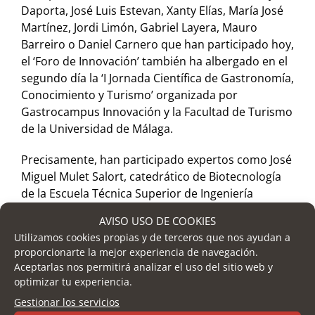
Daporta, José Luis Estevan, Xanty Elías, María José
Martínez, Jordi Limón, Gabriel Layera, Mauro
Barreiro o Daniel Carnero que han participado hoy,
el ‘Foro de Innovación’ también ha albergado en el
segundo día la ‘I Jornada Científica de Gastronomía,
Conocimiento y Turismo’ organizada por
Gastrocampus Innovación y la Facultad de Turismo
de la Universidad de Málaga.
Precisamente, han participado expertos como José
Miguel Mulet Salort, catedrático de Biotecnología
de la Escuela Técnica Superior de Ingeniería
Agronómica y del Medio Natural de la Universidad
AVISO USO DE COOKIES
Politécnica de Valencia, hablando sobre
Utilizamos cookies propias y de terceros que nos ayudan a
alimentación y salud en hostelería y el turismo.
proporcionarte la mejor experiencia de navegación.
También ha destacado la presencia de Yvonne
Aceptarlas nos permitirá analizar el uso del sitio web y
Colomer, doctora europea en Sistemas de
optimizar tu experiencia.
Organización Industrial por el Institut National
Gestionar los servicios
Polytechnique de Lorraine, Nancy (Francia),