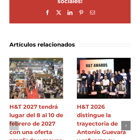
sociales!
Facebook
X
LinkedIn
Pinterest
Correo
electrónico
Artículos relacionados
H&T 2027 tendrá
H&T 2026
lugar del 8 al 10 de
distingue la
febrero de 2027
trayectoria de
con una oferta
Antonio Guevara