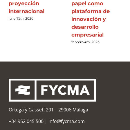
proyección
papel como
internacional
plataforma de
innovación y
julio 15th, 2026
desarrollo
empresarial
febrero 4th, 2026
Ortega y Gasset, 201 – 29006 Málaga
+34 952 045 500
|
info@fycma.com