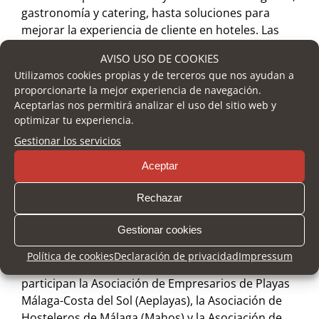
gastronomía y catering, hasta soluciones para
mejorar la experiencia de cliente en hoteles. Las
empresas y entidades participantes realizarán
AVISO USO DE COOKIES
demostraciones y presentarán accesorios,
Utilizamos cookies propias y de terceros que nos ayudan a
productos y tecnologías para la actualización de
proporcionarte la mejor experiencia de navegación.
los establecimientos.
Aceptarlas nos permitirá analizar el uso del sitio web y
optimizar tu experiencia.
H&T está organizado por FYCMA (Palacio de Ferias
Gestionar los servicios
y Congresos de Málaga), del Ayuntamiento de
Málaga. La Consejería de Turismo y Andalucía
Aceptar
Exterior de la Junta de Andalucía es Premium
Partner. Tiene como promotores institucionales al
Rechazar
Ayuntamiento de Málaga, así como a la Diputación
Gestionar cookies
Provincial de Málaga a través de Turismo y
Planificación Costa del Sol y la marca promocional
Política de cookies
Declaración de privacidad
Impressum
‘Sabor a Málaga’. Como promotores sectoriales
participan la Asociación de Empresarios de Playas
Málaga-Costa del Sol (Aeplayas), la Asociación de
Hosteleros de Málaga (Mahos) y la Asociación de