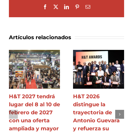
Facebook
X
LinkedIn
Pinterest
Correo
electrónico
Artículos relacionados
H&T 2027 tendrá
H&T 2026
lugar del 8 al 10 de
distingue la
febrero de 2027
trayectoria de
con una oferta
Antonio Guevara
ampliada y mayor
y refuerza su