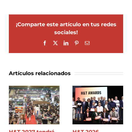
¡Comparte este artículo en tus redes
sociales!
Facebook
X
LinkedIn
Pinterest
Correo
electrónico
Artículos relacionados
H&T 2027 tendrá
H&T 2026