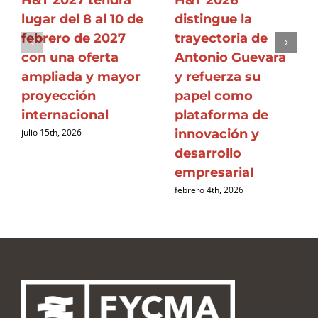
lugar del 8 al 10 de
distingue la
febrero de 2027
trayectoria de
con una oferta
Antonio Guevara
ampliada y mayor
y refuerza su
proyección
papel como
internacional
plataforma de
innovación y
julio 15th, 2026
desarrollo
empresarial
febrero 4th, 2026