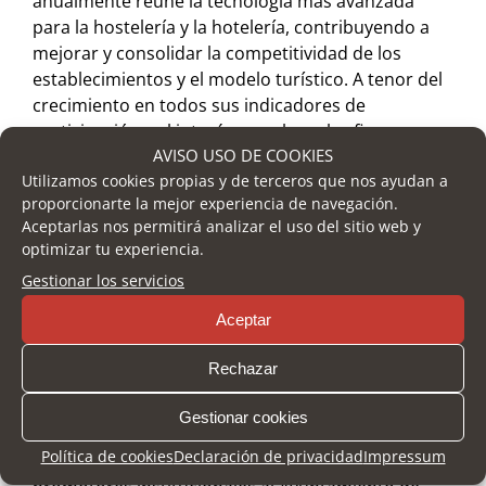
anualmente reúne la tecnología más avanzada
para la hostelería y la hotelería, contribuyendo a
mejorar y consolidar la competitividad de los
establecimientos y el modelo turístico. A tenor del
crecimiento en todos sus indicadores de
participación y el interés con el que las firmas y
AVISO USO DE COOKIES
empresas acogen cada convocatoria de cara a la
Utilizamos cookies propias y de terceros que nos ayudan a
temporada alta, se consolida como la plataforma
proporcionarte la mejor experiencia de navegación.
comercial de referencia del Sur de España y la
Aceptarlas nos permitirá analizar el uso del sitio web y
franja mediterránea para los sectores hostelero,
optimizar tu experiencia.
hotelero y turístico.
Gestionar los servicios
Cabe destacar que este seminario se enmarca en
Aceptar
el proyecto
FYCMA On. Virtual Events
que el recinto
malagueño ha puesto en marcha recientemente
Rechazar
para dinamizar el contenido virtual de sus ferias.
Gestionar cookies
H&T está organizado por FYCMA (Palacio de Ferias
Política de cookies
Declaración de privacidad
Impressum
y Congresos de Málaga). Participan como