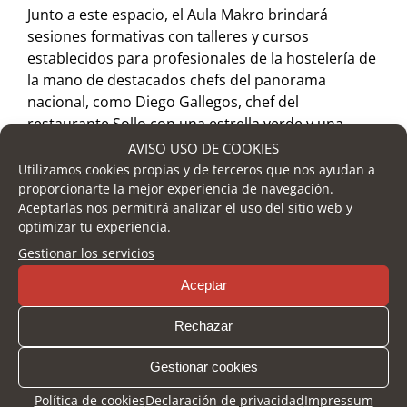
Junto a este espacio, el Aula Makro brindará
sesiones formativas con talleres y cursos
establecidos para profesionales de la hostelería de
la mano de destacados chefs del panorama
nacional, como Diego Gallegos, chef del
restaurante Sollo con una estrella verde y una
estrella Michelin; la repostera de Moulin Chocolat,
AVISO USO DE COOKIES
Puy Velez; o José Ángel del Castillo, chef del
Utilizamos cookies propias y de terceros que nos ayudan a
restaurante SONDERus, entre otros.
proporcionarte la mejor experiencia de navegación.
Aceptarlas nos permitirá analizar el uso del sitio web y
optimizar tu experiencia.
El vino también será parte importante durante el
primer día de H&T con un lugar concreto dedicado
Gestionar los servicios
a la enología. La Sala de Catas contará con la
Aceptar
presencia de Cristina Osuna, enóloga en bodegas
Toro Albalá y presidenta de la Asociación de
Rechazar
Sumilleres de Córdoba, que hablará sobre el arte
de crear vinos que desafíen el paso del tiempo; y
Gestionar cookies
también tendrá lugar la cata final de los Premios
Política de cookies
Declaración de privacidad
Impressum
Mejores Vinos de H&T 2023 con la asistencia de