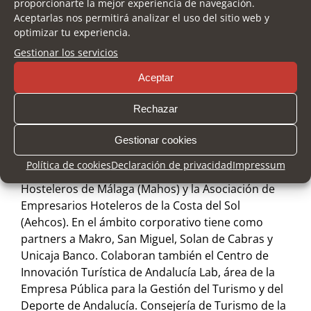
proporcionarte la mejor experiencia de navegación.
Andalucía. Consejería de Turismo de la Junta de
Aceptarlas nos permitirá analizar el uso del sitio web y
Andalucía es Premium Partner. Tiene como
optimizar tu experiencia.
promotores institucionales al Ayuntamiento de
Gestionar los servicios
Málaga, la Diputación de Málaga, Turismo y
Planificación Costa del Sol, la marca promocional
Aceptar
‘Sabor a Málaga’ y la Agencia de Gestión Agraria y
Pesquera de Andalucía -Consejería de Agricultura,
Rechazar
Ganadería, Pesca y Desarrollo Sostenible-. Como
promotores sectoriales participan la Asociación de
Gestionar cookies
Empresarios de Playas de la Provincia de Málaga –
Política de cookies
Declaración de privacidad
Impressum
Costa del Sol (Aeplayas), la Asociación de
Hosteleros de Málaga (Mahos) y la Asociación de
Empresarios Hoteleros de la Costa del Sol
(Aehcos). En el ámbito corporativo tiene como
partners a Makro, San Miguel, Solan de Cabras y
Unicaja Banco. Colaboran también el Centro de
Innovación Turística de Andalucía Lab, área de la
Empresa Pública para la Gestión del Turismo y del
Deporte de Andalucía. Consejería de Turismo de la