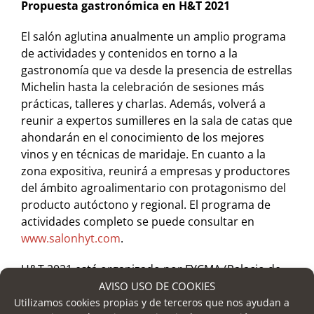
Propuesta gastronómica en H&T 2021
El salón aglutina anualmente un amplio programa
de actividades y contenidos en torno a la
gastronomía que va desde la presencia de estrellas
Michelin hasta la celebración de sesiones más
prácticas, talleres y charlas. Además, volverá a
reunir a expertos sumilleres en la sala de catas que
ahondarán en el conocimiento de los mejores
vinos y en técnicas de maridaje. En cuanto a la
zona expositiva, reunirá a empresas y productores
del ámbito agroalimentario con protagonismo del
producto autóctono y regional. El programa de
actividades completo se puede consultar en
www.salonhyt.com
.
H&T 2021 está organizado por FYCMA (Palacio de
Ferias y Congresos de Málaga). La Empresa Pública
AVISO USO DE COOKIES
para la Gestión del Turismo y del Deporte de
Utilizamos cookies propias y de terceros que nos ayudan a