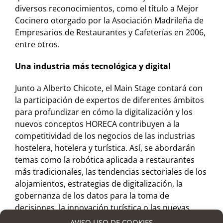
diversos reconocimientos, como el título a Mejor
Cocinero otorgado por la Asociación Madrileña de
Empresarios de Restaurantes y Cafeterías en 2006,
entre otros.
Una industria más tecnológica y digital
Junto a Alberto Chicote, el Main Stage contará con
la participación de expertos de diferentes ámbitos
para profundizar en cómo la digitalización y los
nuevos conceptos HORECA contribuyen a la
competitividad de los negocios de las industrias
hostelera, hotelera y turística. Así, se abordarán
temas como la robótica aplicada a restaurantes
más tradicionales, las tendencias sectoriales de los
alojamientos, estrategias de digitalización, la
gobernanza de los datos para la toma de
decisiones, la innovación turística o las nuevas
formas de comunicar en un entorno digital.
AVISO USO DE COOKIES