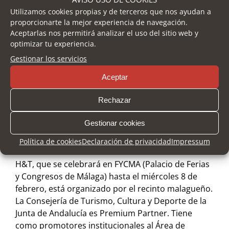
Utilizamos cookies propias y de terceros que nos ayudan a
Para ello, estarán presentes profesionales como
proporcionarte la mejor experiencia de navegación.
Eva Ballarín, experta en turismo e industria
Aceptarlas nos permitirá analizar el uso del sitio web y
HORECA; Toni Mascaró, CEO de eMascaró; Donald
optimizar tu experiencia.
Burns, fundador de The Restaurant Coach (EEUU);
Gestionar los servicios
Jimmy Pons, Innovation Maker; Camilo Moreno,
Aceptar
director creativo de Marketing Gastronómico
(Colombia); Roberto Ruiz, consultor de
Rechazar
Restaurante y La Nueva Hostelería; Rodrigo Varona
y Guillermo Dávila, cofundadores de Brandelicious,
Gestionar cookies
o Marian Ruiz, CCO de Dataria-Revenue
Management Software, entre otros.
Política de cookies
Declaración de privacidad
Impressum
H&T, que se celebrará en FYCMA (Palacio de Ferias
y Congresos de Málaga) hasta el miércoles 8 de
febrero, está organizado por el recinto malagueño.
La Consejería de Turismo, Cultura y Deporte de la
Junta de Andalucía es Premium Partner. Tiene
como promotores institucionales al Área de