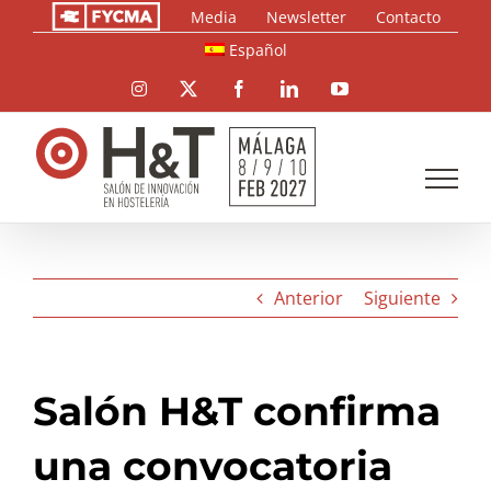
Saltar
Media
Newsletter
Contacto
al
Español
contenido
Instagram
X
Facebook
LinkedIn
YouTube
Anterior
Siguiente
Salón H&T confirma
una convocatoria