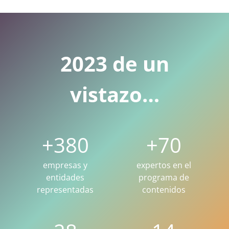
2023 de un
vistazo…
+
380
+
70
empresas y
expertos en el
entidades
programa de
representadas
contenidos