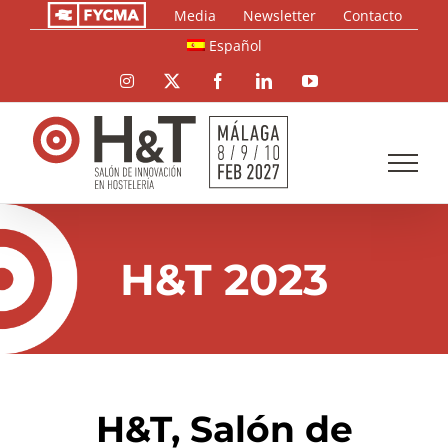
Saltar
Media
Newsletter
Contacto
al
Español
contenido
Instagram
X
Facebook
LinkedIn
YouTube
H&T 2023
H&T, Salón de