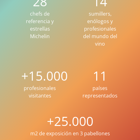
28
14
chefs de
sumillers,
referencia y
enólogos y
estrellas
profesionales
Michelin
del mundo del
vino
+
15.000
11
profesionales
países
visitantes
representados
+
25.000
m2 de exposición en 3 pabellones